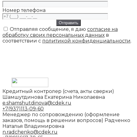
Номер телефона
Отправляя сообщение, я даю
согласие на
обработку своих персональных данных
в
соответствии с
политикой конфиденциальности
.
ООО «‎СДЭК ГРУПП»‎ © 2026 СДЭК - услуги
курьерской службы в Йошкар-Оле
|
Перейти на сайт "СДЭК"
Политика конфиденциальности
|
Согласие
на обработку персональных данных
Кредитный контролер (счета, акты сверки)
Шамшутдинова Екатерина Николаевна
e.shamshutdinova@cdek.ru
+7(937)113-09-60
Менеджер по сопровождению
(оформление
заказов, помощь в решении вопросов)
Радченко
Наталья Владимировна
n.radchenko@cdek.ru