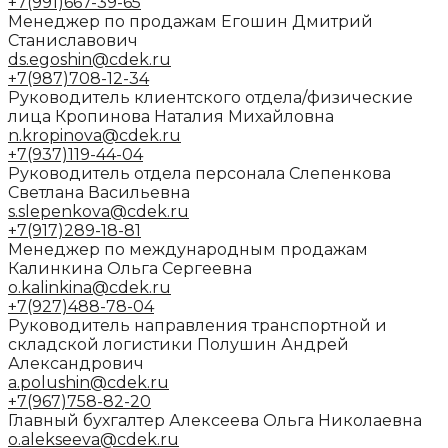
+7(991)667-39-65
Менеджер по продажам
Егошин Дмитрий
Станиславович
ds.egoshin@cdek.ru
+7(987)708-12-34
Руководитель клиентского отдела/физические
лица
Кропинова Наталия Михайловна
n.kropinova@cdek.ru
+7(937)119-44-04
Руководитель отдела персонала
Слепенкова
Светлана Васильевна
s.slepenkova@cdek.ru
+7(917)289-18-81
Менеджер по международным продажам
Калинкина Ольга Сергеевна
o.kalinkina@cdek.ru
+7(927)488-78-04
Руководитель направления транспортной и
складской логистики
Полушин Андрей
Александрович
a.polushin@cdek.ru
+7(967)758-82-20
Главный бухгалтер
Алексеева Ольга Николаевна
o.alekseeva@cdek.ru