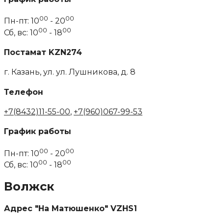
00
00
Пн-пт: 10
- 20
00
00
Сб, вс: 10
- 18
Постамат KZN274
г. Казань, ул. ул. Лушникова, д. 8
Телефон
+7(8432)11-55-00
,
+7(960)067-99-53
График работы
00
00
Пн-пт: 10
- 20
00
00
Сб, вс: 10
- 18
Волжск
Адрес "На Матюшенко" VZHS1