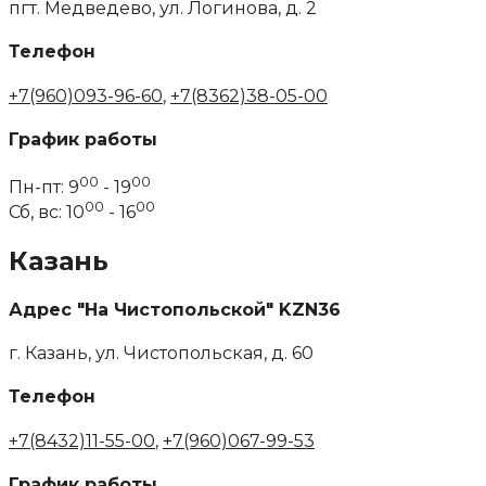
пгт. Медведево, ул. Логинова, д. 2
Телефон
+7(960)093-96-60
,
+7(8362)38-05-00
График работы
00
00
Пн-пт: 9
- 19
00
00
Сб, вс: 10
- 16
Казань
Адрес "На Чистопольской" KZN36
г. Казань, ул. Чистопольская, д. 60
Телефон
+7(8432)11-55-00
,
+7(960)067-99-53
График работы