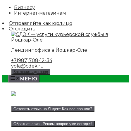
Skip
Бизнесу
to
Интернет-магазинам
content
Отправляйте как юрлицо
Отследить
Лендинг офиса в Йошкар-Оле
+7(987)708-12-34
yola@cdek.ru
Заключить договор
МЕНЮ
Оставить отзыв на Яндекс
Как все прошло?
Обратная связь
Решим вопрос уже сегодня!