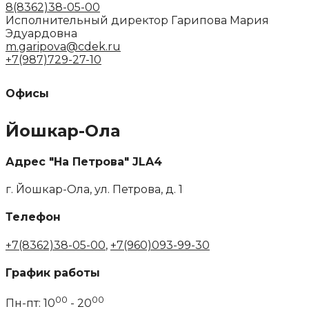
8(8362)38-05-00
Исполнительный директор
Гарипова Мария
Эдуардовна
m.garipova@cdek.ru
+7(987)729-27-10
Офисы
Йошкар-Ола
Адрес "На Петрова" JLA4
г. Йошкар-Ола, ул. Петрова, д. 1
Телефон
+7(8362)38-05-00
,
+7(960)093-99-30
График работы
00
00
Пн-пт: 10
- 20