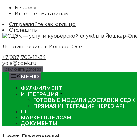
Skip
Бизнесу
to
Интернет-магазинам
content
Отправляйте как юрлицо
Отследить
Лендинг офиса в Йошкар-Оле
+7(987)708-12-34
yola@cdek.ru
Заключить договор
МЕНЮ
ФУЛФИЛМЕНТ
ИНТЕГРАЦИЯ
ГОТОВЫЕ МОДУЛИ ДОСТАВКИ СДЭК
ПРЯМАЯ ИНТЕГРАЦИЯ ЧЕРЕЗ API
LTL
МАРКЕТПЛЕЙСАМ
ДОКУМЕНТЫ
Lost Password