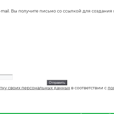
mail. Вы получите письмо со ссылкой для создания 
отку своих персональных данных
в соответствии с
по
кой службы в Йошкар-Оле
|
Перейти на сайт "СДЭК"
аботку персональных данных